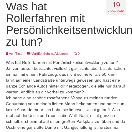
Was hat
19
Projekt LEBEN!
AUG. 2020
Rollerfahren mit
Persönlichkeitsentwicklu
zu tun?
von
Tina
|
Veröffentlicht in:
Allgemein
|
0
Was hat Rollerfahren mit Persönlichkeitsentwicklung zu tun?
Ja, von außen betrachtet vielleicht gar nichts aber bist du schon
einmal mit einem Fahrzeug, das nicht schneller als 50 km/h
fährt auf einer Landstraße unterwegs gewesen und hast eine
ganze Schlange Autos hinter dir hergezogen, die alle nur darauf
warten, endlich an dir vorbei zu kommen?
Ich habe eine schöne rosafarbene Vespa zu meinen runden
Geburtstag von meinem lieben Mann bekommen und hatte nun
keine Ausrede mehr. Ich habe sie liebevoll Uschi getauft. Also
rauf auf die Uschi und raus in die Welt. Naja, nicht ganz so
schnell, erst einmal auf einen großen Parkplatz zu. üben und da
Uschi eine ganz alte Dame mit Gangschaltung ist, ersteinmal