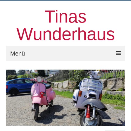
Tinas
Wunderhaus
Menü
Willkommen
Kinesiologie
Familienaufstellungen und mehr
Prozessorientierter Aufstellungstag
Kontakt
Über uns