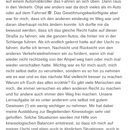
auf einem Automatikroller das Fahren an sich üben. Dann raus
in den Verkehr. Ohje wie anders war da doch vieles als im Auto
oder auf dem Fahrrad 🙈. Das Gewöhnungsbedürftigste aber
war für mich, dass ich den anderen eindeutig im Weg war und
daran überhaupt nichts ändern konnte. Ich durfte mir da
bewusst werden, dass ich das gleiche Recht habe auf dieser
Straße zu fahren, wie die ganzen Autos, die hinter mir in der
Schlange fuhren. Als ich endlich gelernt hatte auf der Uschi zu
fahren, durfte ich lernen, Nachsicht und Rücksicht von den
anderen Verkehrsteilnehmern ein zu fordern, wenn ich mal
wieder nicht rechtzeitig von der Ampel weg kam oder mich mal
wieder verschalten hatte. Wichtig war es für mich auch, mich
nicht selbst dafür zu verurteilen, sondern es so hin zu nehmen
wie es war und es das nächste Mal vielleicht besser zu machen.
Warum ich Euch das alles erzähle? Es gibt viele Menschen wie
mich, die immer versuchen es allen anderen Recht zu machen
und für andere auch immer den Weg frei machen. Unsere
Lernaufgabe ist es unter anderem uns selbst mit gutem
Gewissen (!) ein wenig wichtiger zu nehmen. Mir hat dabei
meine Ausbildung zur Begleitenden Kinesiologin sehr viel
geholfen. Solche Situationen werden mit Hilfe von
kinesiologischen Balancen entstresst, so dass ich mich auf
meiner Uschi und eben auch in ähnlichen Situationen, auch in