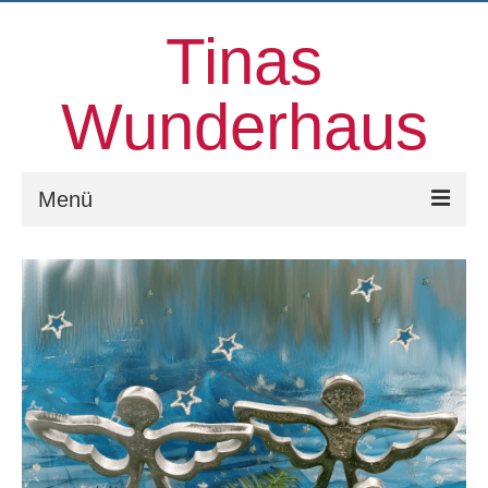
Tinas
Wunderhaus
Menü
Willkommen
Kinesiologie
Familienaufstellungen und mehr
Prozessorientierter Aufstellungstag
Kontakt
Über uns