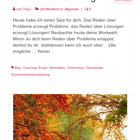
von
Tina
|
Veröffentlicht in:
Allgemein
|
0
Heute habe ich einen Satz für dich: Das Reden über
Probleme erzeugt Probleme, das Reden über Lösungen
erzeugt Lösungen! Beobachte heute deine Wortwahl.
Wenn du dich beim Reden über Probleme ertappst,
denkst du dir: stattdessen kann ich auch über….(die
mögliche …
Weiter
Blau
,
Coaching
,
Engel
,
Himmelblau
,
Kehlchakra
,
Kinesiologie
,
Persönlichkeitsentwicklung