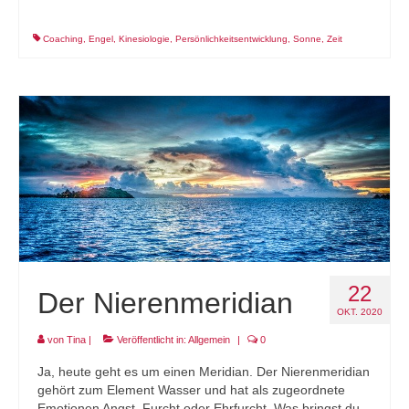
Coaching
,
Engel
,
Kinesiologie
,
Persönlichkeitsentwicklung
,
Sonne
,
Zeit
22
Der Nierenmeridian
OKT. 2020
von
Tina
|
Veröffentlicht in:
Allgemein
|
0
Ja, heute geht es um einen Meridian. Der Nierenmeridian
gehört zum Element Wasser und hat als zugeordnete
Emotionen Angst, Furcht oder Ehrfurcht. Was bringst du