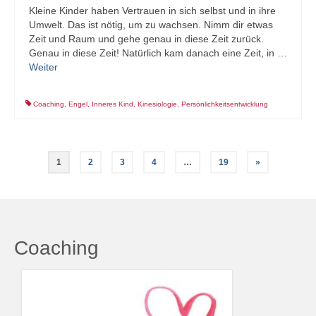
Kleine Kinder haben Vertrauen in sich selbst und in ihre
Umwelt. Das ist nötig, um zu wachsen. Nimm dir etwas
Zeit und Raum und gehe genau in diese Zeit zurück.
Genau in diese Zeit! Natürlich kam danach eine Zeit, in …
Weiter
Coaching
,
Engel
,
Inneres Kind
,
Kinesiologie
,
Persönlichkeitsentwicklung
Seitennummerierung
1
2
3
4
…
19
»
der
Beiträge
Coaching