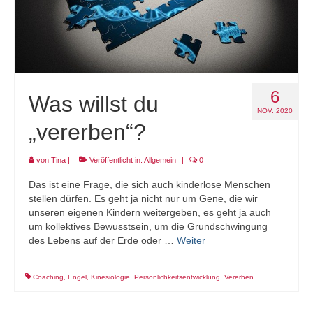
6
Was willst du
NOV. 2020
„vererben“?
von
Tina
|
Veröffentlicht in:
Allgemein
|
0
Das ist eine Frage, die sich auch kinderlose Menschen
stellen dürfen. Es geht ja nicht nur um Gene, die wir
unseren eigenen Kindern weitergeben, es geht ja auch
um kollektives Bewusstsein, um die Grundschwingung
des Lebens auf der Erde oder …
Weiter
Coaching
,
Engel
,
Kinesiologie
,
Persönlichkeitsentwicklung
,
Vererben