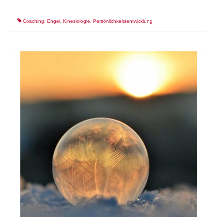
Coaching
,
Engel
,
Kinesiologie
,
Persönlichkeitsentwicklung