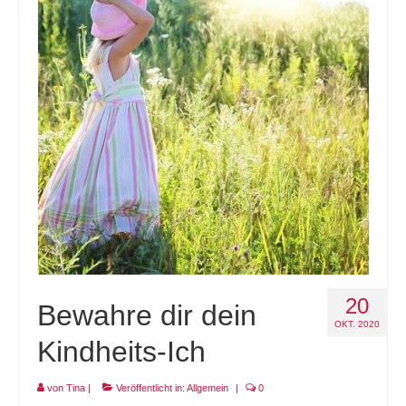
20
Bewahre dir dein
OKT. 2020
Kindheits-Ich
von
Tina
|
Veröffentlicht in:
Allgemein
|
0