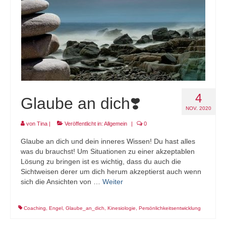
4
Glaube an dich❣️
NOV. 2020
von
Tina
|
Veröffentlicht in:
Allgemein
|
0
Glaube an dich und dein inneres Wissen! Du hast alles
was du brauchst! Um Situationen zu einer akzeptablen
Lösung zu bringen ist es wichtig, dass du auch die
Sichtweisen derer um dich herum akzeptierst auch wenn
sich die Ansichten von …
Weiter
Coaching
,
Engel
,
Glaube_an_dich
,
Kinesiologie
,
Persönlichkeitsentwicklung