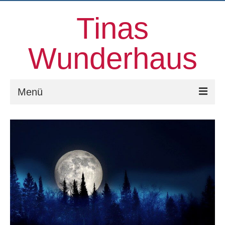
Tinas
Wunderhaus
Menü
Willkommen
Kinesiologie
Familienaufstellungen und mehr
Prozessorientierter Aufstellungstag
Kontakt
Über uns