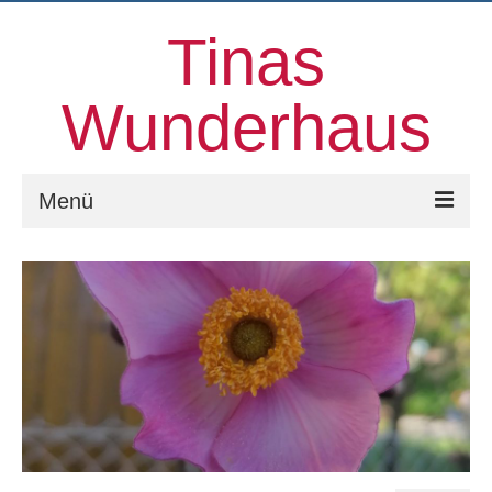
Tinas
Wunderhaus
Menü
Willkommen
Kinesiologie
Familienaufstellungen und mehr
Prozessorientierter Aufstellungstag
Kontakt
Über uns