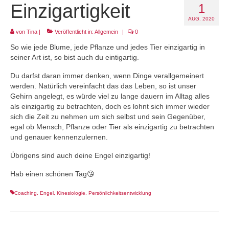
Einzigartigkeit
1
Projekt LEBEN!
AUG. 2020
von
Tina
|
Veröffentlicht in:
Allgemein
|
0
So wie jede Blume, jede Pflanze und jedes Tier einzigartig in
seiner Art ist, so bist auch du eintigartig.
Du darfst daran immer denken, wenn Dinge verallgemeinert
werden. Natürlich vereinfacht das das Leben, so ist unser
Gehirn angelegt, es würde viel zu lange dauern im Alltag alles
als einzigartig zu betrachten, doch es lohnt sich immer wieder
sich die Zeit zu nehmen um sich selbst und sein Gegenüber,
egal ob Mensch, Pflanze oder Tier als einzigartig zu betrachten
und genauer kennenzulernen.
Übrigens sind auch deine Engel einzigartig!
Hab einen schönen Tag😘
Coaching
,
Engel
,
Kinesiologie
,
Persönlichkeitsentwicklung