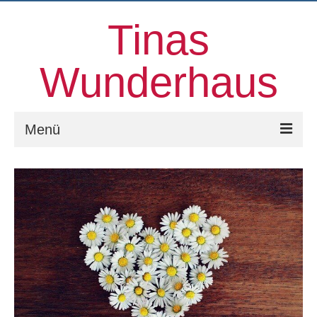
Tinas
Wunderhaus
Menü
Willkommen
Kinesiologie
Familienaufstellungen und mehr
Prozessorientierter Aufstellungstag
Kontakt
Über uns