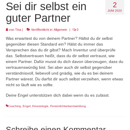
Sei dir selbst ein
2
Projekt LEBEN!
JUNI 2020
guter Partner
von
Tina
|
Veröffentlicht in:
Allgemein
|
0
Was erwartest du von deinem Partner? Hältst du dir selbst
gegenüber diesen Standard ein? Hälst du immer das
Versprechen das du dir gibst? Mach Inventur und überprüfe
das. Selbstvertrauen heißt, dass du dir selbst vertraust, wie
einem Partner. Dafür musst du dich davon überzeugen, dass du
vertrauenswürdig bist. Sei aber auch dir selbst gegenüber
verständnisvoll, liebevoll und gnädig, wie du es bei deinem
Partner wärest. Du darfst dir auch selbst verzeihen, wenn etwas
nicht so läuft wie es sollte.
Deine Engel unterstützen dich dabei wenn du es zulässt.
Coaching
,
Engel
,
Kinesiologie
,
Persönlichkeitsentwicklung
Schreibe einen Kommentar