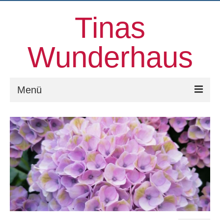
Tinas
Wunderhaus
Menü
Willkommen
Kinesiologie
Familienaufstellungen und mehr
Prozessorientierter Aufstellungstag
Kontakt
Über uns