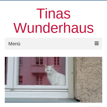
Tinas
Wunderhaus
Menü
Willkommen
Kinesiologie
Familienaufstellungen und mehr
Prozessorientierter Aufstellungstag
Kontakt
Über uns