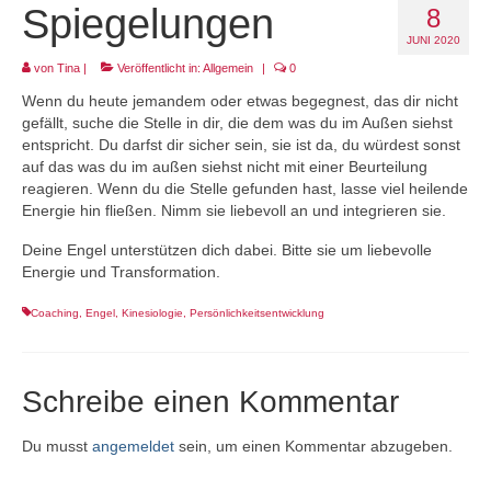
Spiegelungen
8
Projekt LEBEN!
JUNI 2020
von
Tina
|
Veröffentlicht in:
Allgemein
|
0
Wenn du heute jemandem oder etwas begegnest, das dir nicht
gefällt, suche die Stelle in dir, die dem was du im Außen siehst
entspricht. Du darfst dir sicher sein, sie ist da, du würdest sonst
auf das was du im außen siehst nicht mit einer Beurteilung
reagieren. Wenn du die Stelle gefunden hast, lasse viel heilende
Energie hin fließen. Nimm sie liebevoll an und integrieren sie.
Deine Engel unterstützen dich dabei. Bitte sie um liebevolle
Energie und Transformation.
Coaching
,
Engel
,
Kinesiologie
,
Persönlichkeitsentwicklung
Schreibe einen Kommentar
Du musst
angemeldet
sein, um einen Kommentar abzugeben.