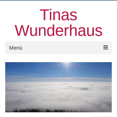
Tinas
Wunderhaus
Menü
Willkommen
Kinesiologie
Familienaufstellungen und mehr
Prozessorientierter Aufstellungstag
Kontakt
Über uns