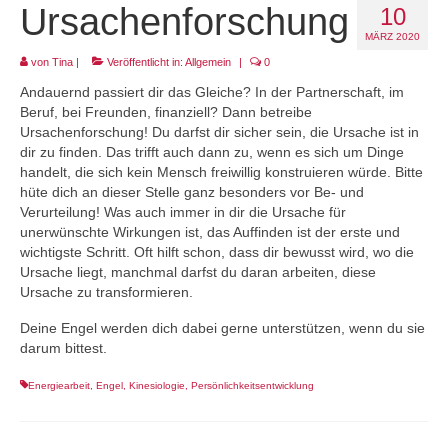
Ursachenforschung
10
Projekt LEBEN!
MÄRZ 2020
von
Tina
|
Veröffentlicht in:
Allgemein
|
0
Andauernd passiert dir das Gleiche? In der Partnerschaft, im
Beruf, bei Freunden, finanziell? Dann betreibe
Ursachenforschung! Du darfst dir sicher sein, die Ursache ist in
dir zu finden. Das trifft auch dann zu, wenn es sich um Dinge
handelt, die sich kein Mensch freiwillig konstruieren würde. Bitte
hüte dich an dieser Stelle ganz besonders vor Be- und
Verurteilung! Was auch immer in dir die Ursache für
unerwünschte Wirkungen ist, das Auffinden ist der erste und
wichtigste Schritt. Oft hilft schon, dass dir bewusst wird, wo die
Ursache liegt, manchmal darfst du daran arbeiten, diese
Ursache zu transformieren.
Deine Engel werden dich dabei gerne unterstützen, wenn du sie
darum bittest.
Energiearbeit
,
Engel
,
Kinesiologie
,
Persönlichkeitsentwicklung